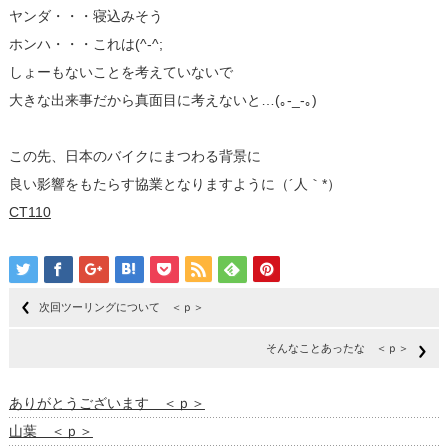
ヤンダ・・・寝込みそう
ホンハ・・・これは(^-^;
しょーもないことを考えていないで
大きな出来事だから真面目に考えないと…(｡-_-｡)
この先、日本のバイクにまつわる背景に
良い影響をもたらす協業となりますように（´人｀*）
CT110
次回ツーリングについて ＜ｐ＞
そんなことあったな ＜ｐ＞
ありがとうございます ＜ｐ＞
山葉 ＜ｐ＞