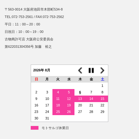
〒563-0014 大阪府池田市木部町534-8
TEL:072-753-2561 / FAX:072-753-2562
平日：11：00～20：00
日祝日：10：00～19：00
古物商許可店 大阪府公安委員会
第622031304356号 加藤 裕之
2026年 8月
日
月
火
水
木
金
土
1
2
3
4
5
6
7
8
9
10
11
12
13
14
15
16
17
18
19
20
21
22
23
24
25
26
27
28
29
30
31
モトサルゴ休業日