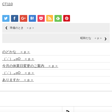
CT110
準備のとき ＜ｐ＞
昭和だな ＜ｐ＞
のどかな ＜ｐ＞
（´-`）.｡oO ＜ｐ＞
今月の休業日変更のご案内 ＜ｐ＞
（´-`）.｡oO ＜ｐ＞
ありますか ＜ｐ＞