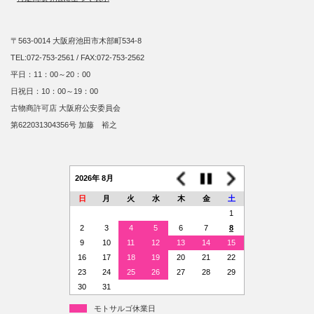
〒563-0014 大阪府池田市木部町534-8
TEL:072-753-2561 / FAX:072-753-2562
平日：11：00～20：00
日祝日：10：00～19：00
古物商許可店 大阪府公安委員会
第622031304356号 加藤 裕之
2026年 8月
日
月
火
水
木
金
土
1
2
3
4
5
6
7
8
9
10
11
12
13
14
15
16
17
18
19
20
21
22
23
24
25
26
27
28
29
30
31
モトサルゴ休業日