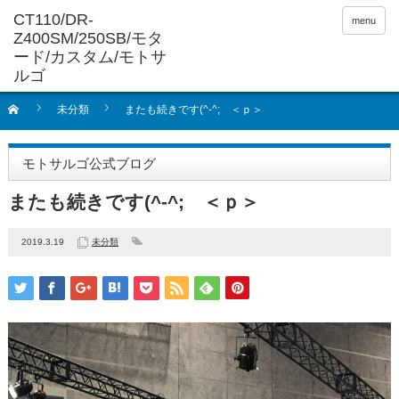
menu
未分類
またも続きです(^-^; ＜ｐ＞
モトサルゴ公式ブログ
またも続きです(^-^; ＜ｐ＞
2019.3.19
未分類