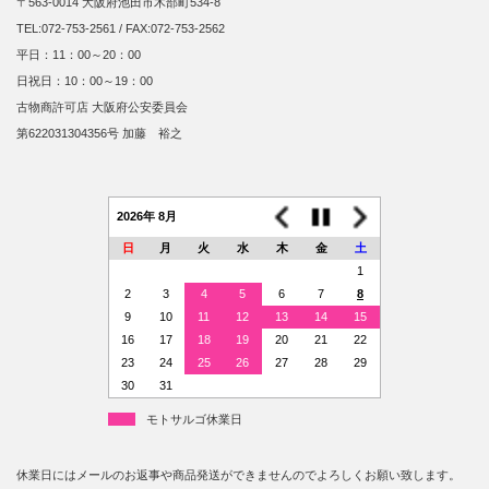
〒563-0014 大阪府池田市木部町534-8
TEL:072-753-2561 / FAX:072-753-2562
平日：11：00～20：00
日祝日：10：00～19：00
古物商許可店 大阪府公安委員会
第622031304356号 加藤 裕之
2026年 8月
日
月
火
水
木
金
土
1
2
3
4
5
6
7
8
9
10
11
12
13
14
15
16
17
18
19
20
21
22
23
24
25
26
27
28
29
30
31
モトサルゴ休業日
休業日にはメールのお返事や商品発送ができませんのでよろしくお願い致します。