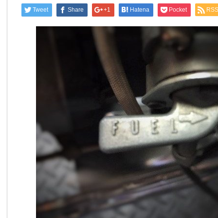
Tweet
Share
+1
Hatena
Pocket
RS