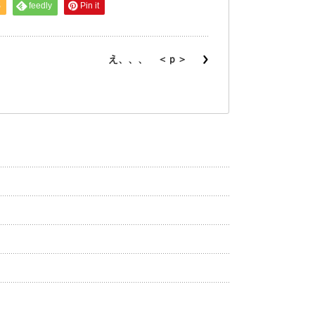
S
feedly
Pin it
え、、、 ＜ｐ＞