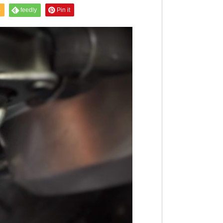
S
feedly
Pin it