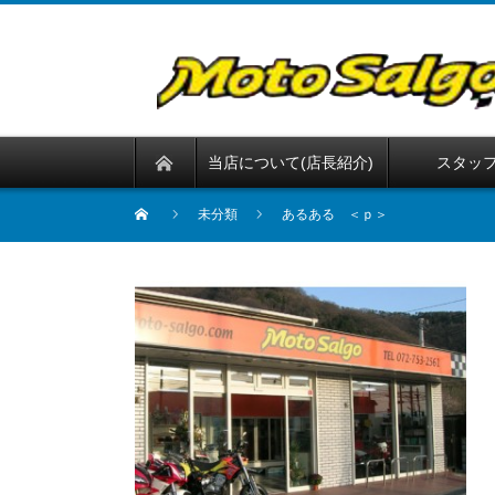
当店について(店長紹介)
スタッ
未分類
あるある ＜ｐ＞