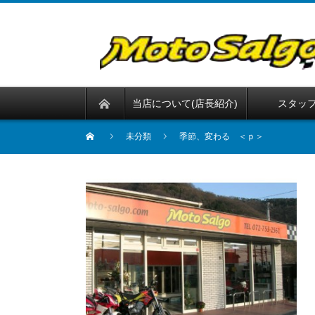
当店について(店長紹介)
スタッ
未分類
季節、変わる ＜ｐ＞