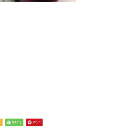
S
feedly
Pin it