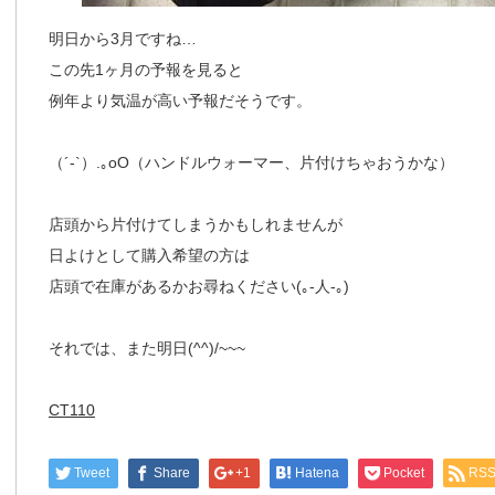
明日から3月ですね…
この先1ヶ月の予報を見ると
例年より気温が高い予報だそうです。
（´-`）.｡oO（ハンドルウォーマー、片付けちゃおうかな）
店頭から片付けてしまうかもしれませんが
日よけとして購入希望の方は
店頭で在庫があるかお尋ねください(｡-人-｡)
それでは、また明日(^^)/~~~
CT110
Tweet
Share
+1
Hatena
Pocket
RS