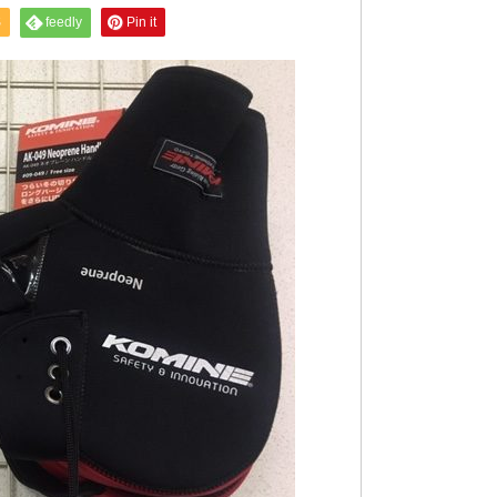
S
feedly
Pin it