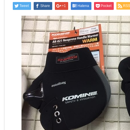
Tweet
Share
+1
Hatena
Pocket
RS