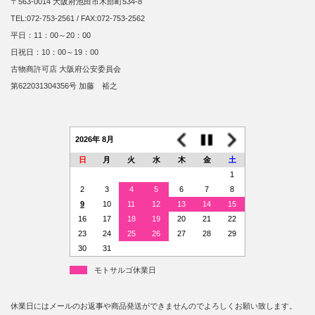
〒563-0014 大阪府池田市木部町534-8
TEL:072-753-2561 / FAX:072-753-2562
平日：11：00～20：00
日祝日：10：00～19：00
古物商許可店 大阪府公安委員会
第622031304356号 加藤 裕之
2026年 8月
日
月
火
水
木
金
土
1
2
3
4
5
6
7
8
9
10
11
12
13
14
15
16
17
18
19
20
21
22
23
24
25
26
27
28
29
30
31
モトサルゴ休業日
休業日にはメールのお返事や商品発送ができませんのでよろしくお願い致します。