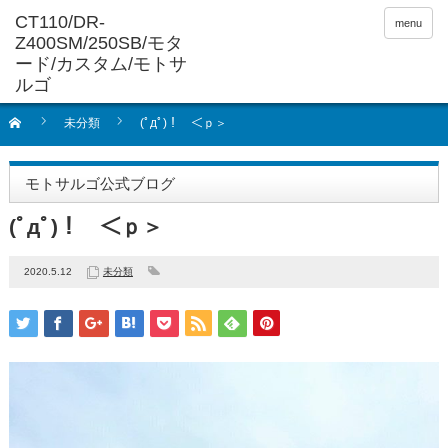
menu
未分類
(ﾟдﾟ)！ ＜ｐ＞
モトサルゴ公式ブログ
(ﾟдﾟ)！ ＜ｐ＞
2020.5.12
未分類