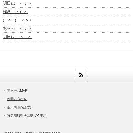
明日は ＜ｐ＞
残念 ＜ｐ＞
(・o・) ＜ｐ＞
あらっ ＜ｐ＞
明日は ＜ｐ＞
アクセスMAP
お問い合わせ
個人情報保護方針
特定商取引法に基づく表示