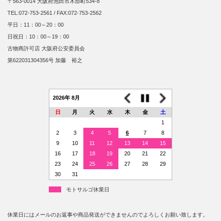
〒563-0014 大阪府池田市木部町534-8
TEL:072-753-2561 / FAX:072-753-2562
平日：11：00～20：00
日祝日：10：00～19：00
古物商許可店 大阪府公安委員会
第622031304356号 加藤 裕之
2026年 8月
日
月
火
水
木
金
土
1
2
3
4
5
6
7
8
9
10
11
12
13
14
15
16
17
18
19
20
21
22
23
24
25
26
27
28
29
30
31
モトサルゴ休業日
休業日にはメールのお返事や商品発送ができませんのでよろしくお願い致します。