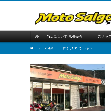
当店について(店長紹介)
スタッ
未分類
悩ましい(^-^; ＜ｐ＞