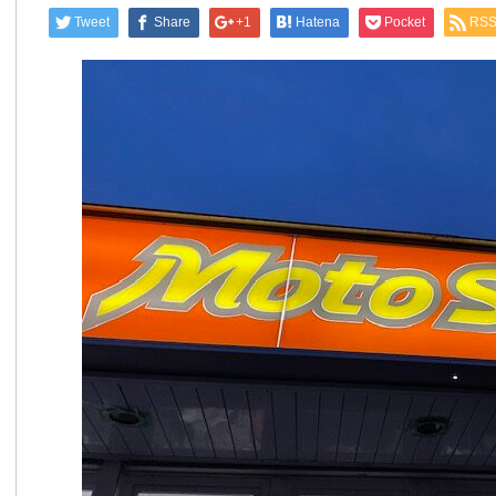
Tweet
Share
+1
Hatena
Pocket
RS