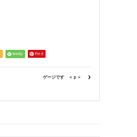
S
feedly
Pin it
ゲージです ＜ｐ＞