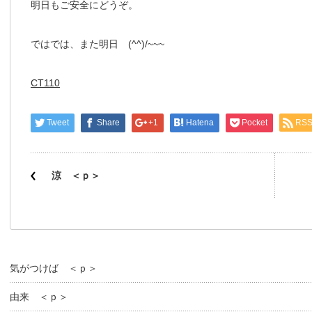
明日もご安全にどうぞ。
ではでは、また明日 (^^)/~~~
CT110
Tweet
Share
+1
Hatena
Pocket
RS
涼 ＜ｐ＞
気がつけば ＜ｐ＞
由来 ＜ｐ＞