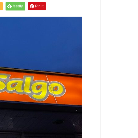
S
feedly
Pin it