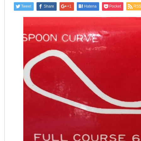
Tweet
Share
+1
Hatena
Pocket
RS