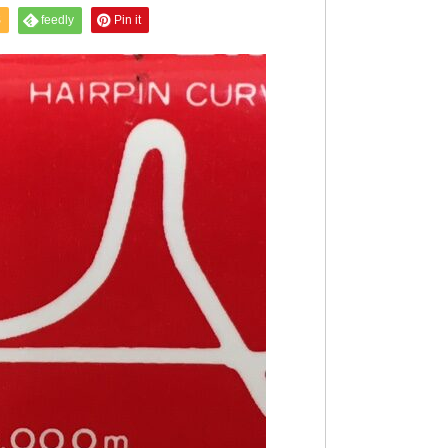
S
feedly
Pin it