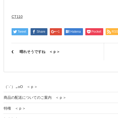
CT110
Tweet
Share
+1
Hatena
Pocket
RS
晴れそうですね ＜ｐ＞
（´-`）.｡oO ＜ｐ＞
商品の配送についてのご案内 ＜ｐ＞
特権 ＜ｐ＞