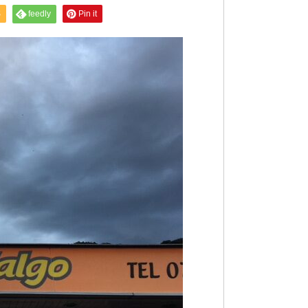
S
feedly
Pin it