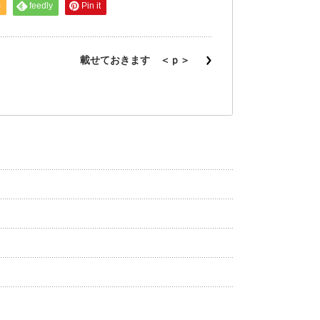
S
feedly
Pin it
載せておきます ＜ｐ＞