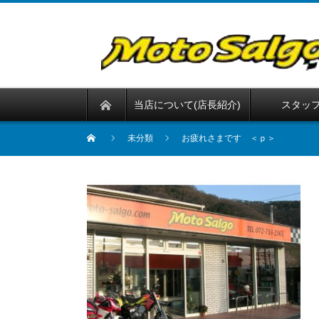
当店について(店長紹介)
スタッ
未分類
お疲れさまです ＜ｐ＞