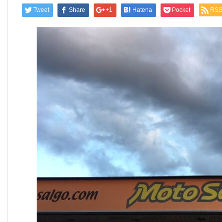
Tweet
Share
+1
Hatena
Pocket
RS