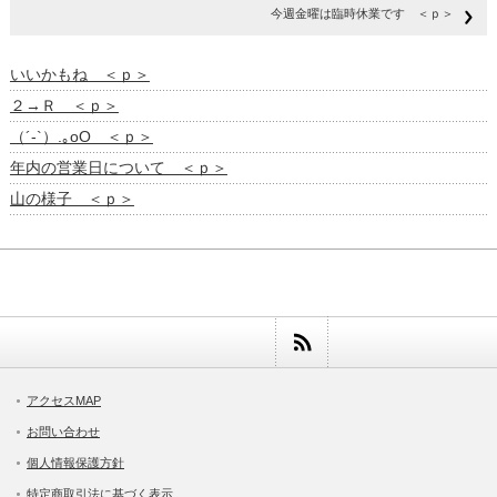
今週金曜は臨時休業です ＜ｐ＞
いいかもね ＜ｐ＞
２→Ｒ ＜ｐ＞
（´-`）.｡oO ＜ｐ＞
年内の営業日について ＜ｐ＞
山の様子 ＜ｐ＞
アクセスMAP
お問い合わせ
個人情報保護方針
特定商取引法に基づく表示