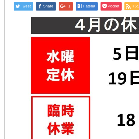
Tweet
Share
+1
Hatena
Pocket
RS