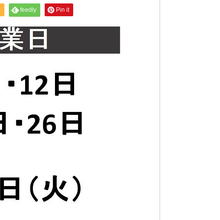
S
feedly
Pin it