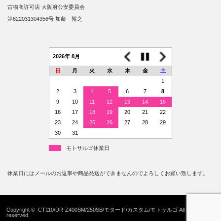
古物商許可店 大阪府公安委員会
第622031304356号 加藤 裕之
2026年 8月
日
月
火
水
木
金
土
1
2
3
4
5
6
7
8
9
10
11
12
13
14
15
16
17
18
19
20
21
22
23
24
25
26
27
28
29
30
31
モトサルゴ休業日
休業日にはメールのお返事や商品発送ができませんのでよろしくお願い致します。
Copyright ©
CT110/DR-Z400SM/250SB/モタード/カスタム/モトサルゴ
All rights
reserved.