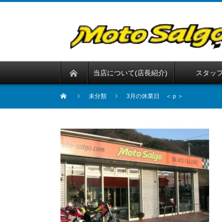
当店について(店長紹介)
スタッ
未分類
3月の休業日 ＜ｐ＞