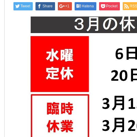
Tweet
Share
+1
Hatena
Pocket
RS