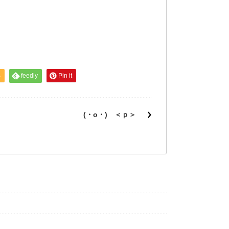
S
feedly
Pin it
(・o・) ＜ｐ＞