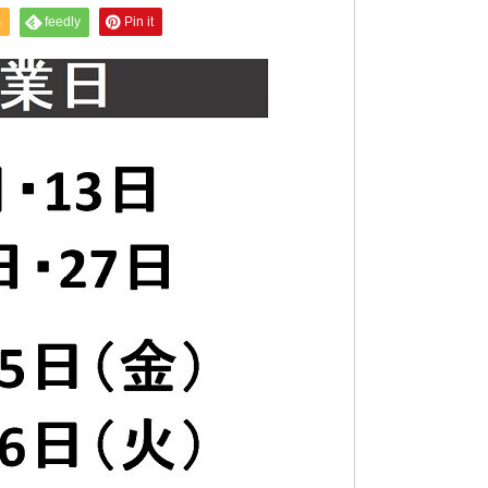
S
feedly
Pin it