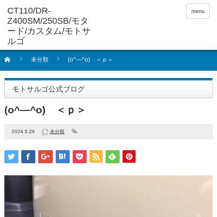
menu
未分類
(o^―^o) ＜ｐ＞
モトサルゴ公式ブログ
(o^―^o) ＜ｐ＞
2024.5.26
未分類