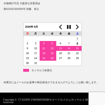
古物商許可店 大阪府公安委員会
第622031304356号 加藤 裕之
2026年 8月
日
月
火
水
木
金
土
1
2
3
4
5
6
7
8
9
10
11
12
13
14
15
16
17
18
19
20
21
22
23
24
25
26
27
28
29
30
31
モトサルゴ休業日
休業日にはメールのお返事や商品発送ができませんのでよろしくお願い致します。
Copyright ©
CT110/DR-Z400SM/250SB/モタード/カスタム/モトサルゴ
All rights
reserved.