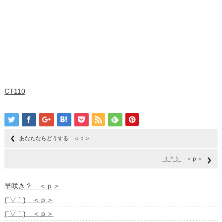
CT110
あなたならどうする ＜ｐ＞
_(_^_)_ ＜ｐ＞
早咲き？ ＜ｐ＞
(´▽｀) ＜ｐ＞
(´▽｀) ＜ｐ＞