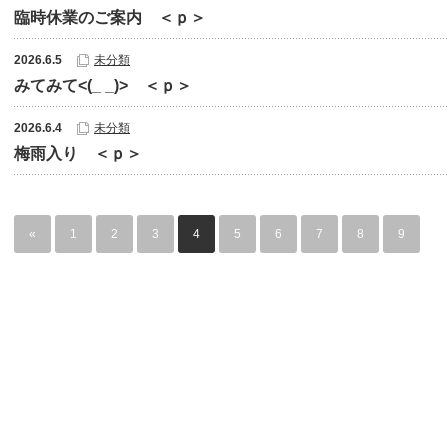
臨時休業のご案内 ＜ｐ＞
2026.6.5
未分類
みてみて<(_ _)> ＜ｐ＞
2026.6.4
未分類
梅雨入り ＜ｐ＞
«
1
2
3
4
5
6
7
8
9