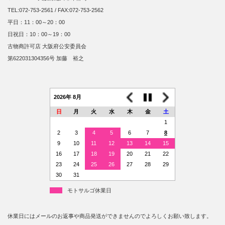
TEL:072-753-2561 / FAX:072-753-2562
平日：11：00～20：00
日祝日：10：00～19：00
古物商許可店 大阪府公安委員会
第622031304356号 加藤 裕之
2026年 8月
日
月
火
水
木
金
土
1
2
3
4
5
6
7
8
9
10
11
12
13
14
15
16
17
18
19
20
21
22
23
24
25
26
27
28
29
30
31
モトサルゴ休業日
休業日にはメールのお返事や商品発送ができませんのでよろしくお願い致します。