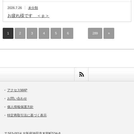
2026.7.26
未分類
お疲れ様です ＜ｐ＞
1
2
3
4
5
6
…
289
»
アクセスMAP
お問い合わせ
個人情報保護方針
特定商取引法に基づく表示
〒563-0014 大阪府池田市木部町534-8