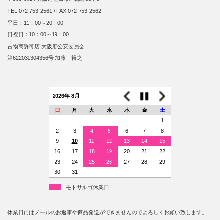
TEL:072-753-2561 / FAX:072-753-2562
平日：11：00～20：00
日祝日：10：00～19：00
古物商許可店 大阪府公安委員会
第622031304356号 加藤 裕之
2026年 8月
日
月
火
水
木
金
土
1
2
3
4
5
6
7
8
9
10
11
12
13
14
15
16
17
18
19
20
21
22
23
24
25
26
27
28
29
30
31
モトサルゴ休業日
休業日にはメールのお返事や商品発送ができませんのでよろしくお願い致します。