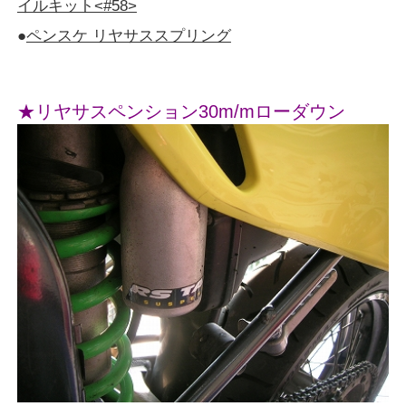
イルキット<#58>
●
ペンスケ リヤサススプリング
★リヤサスペンション30m/mローダウン