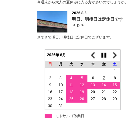
今週末から大人の夏休みに入る方が多いのでしょうか。
2026.8.3
明日、明後日は定休日です
＜ｐ＞
さてさて明日、明後日は定休日でございます。
2026年 8月
日
月
火
水
木
金
土
1
2
3
4
5
6
7
8
9
10
11
12
13
14
15
16
17
18
19
20
21
22
23
24
25
26
27
28
29
30
31
モトサルゴ休業日