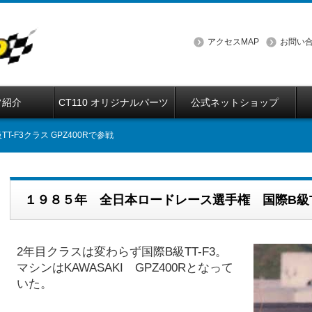
アクセスMAP
お問い
フ紹介
CT110 オリジナルパーツ
公式ネットショップ
F3クラス GPZ400Rで参戦
１９８５年 全日本ロードレース選手権 国際B級TT-
2年目クラスは変わらず国際B級TT-F3。
マシンはKAWASAKI GPZ400Rとなって
いた。