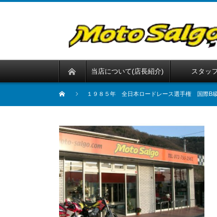
当店について(店長紹介)
スタッ
１９８５年 全日本ロードレース選手権 国際B級TT-