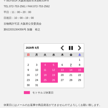
〒563-0014 大阪府池田市木部町534-8
TEL:072-753-2561 / FAX:072-753-2562
平日：11：00～20：00
日祝日：10：00～19：00
古物商許可店 大阪府公安委員会
第622031304356号 加藤 裕之
2026年 8月
日
月
火
水
木
金
土
1
2
3
4
5
6
7
8
9
10
11
12
13
14
15
16
17
18
19
20
21
22
23
24
25
26
27
28
29
30
31
モトサルゴ休業日
休業日にはメールのお返事や商品発送ができませんのでよろしくお願い致します。