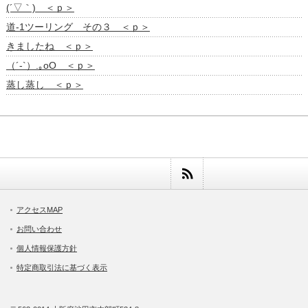
(´▽｀) ＜ｐ＞
道-1ツーリング その３ ＜ｐ＞
きましたね ＜ｐ＞
（´-`）.｡oO ＜ｐ＞
蒸し蒸し ＜ｐ＞
アクセスMAP
お問い合わせ
個人情報保護方針
特定商取引法に基づく表示