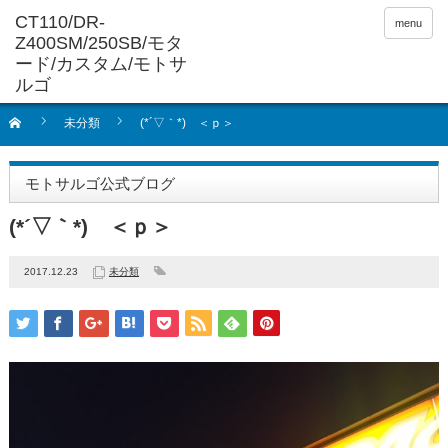
menu
未分類
(*´▽｀*) ＜ｐ＞
モトサルゴ公式ブログ
(*´▽｀*) ＜ｐ＞
2017.12.23
未分類