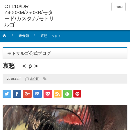
menu
未分類
哀愁 ＜ｐ＞
モトサルゴ公式ブログ
哀愁 ＜ｐ＞
2018.12.7
未分類