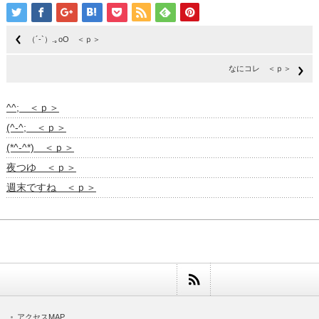
（´-`）.｡oO ＜ｐ＞
なにコレ ＜ｐ＞
^^; ＜ｐ＞
(^-^; ＜ｐ＞
(*^-^*) ＜ｐ＞
夜つゆ ＜ｐ＞
週末ですね ＜ｐ＞
アクセスMAP