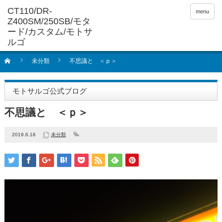
menu
未分類
不思議と ＜ｐ＞
モトサルゴ公式ブログ
不思議と ＜ｐ＞
2019.6.18
未分類