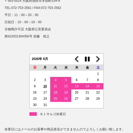
〒563-0014 大阪府池田市木部町534-8
TEL:072-753-2561 / FAX:072-753-2562
平日：11：00～20：00
日祝日：10：00～19：00
古物商許可店 大阪府公安委員会
第622031304356号 加藤 裕之
2026年 8月
日
月
火
水
木
金
土
1
2
3
4
5
6
7
8
9
10
11
12
13
14
15
16
17
18
19
20
21
22
23
24
25
26
27
28
29
30
31
モトサルゴ休業日
休業日にはメールのお返事や商品発送ができませんのでよろしくお願い致します。