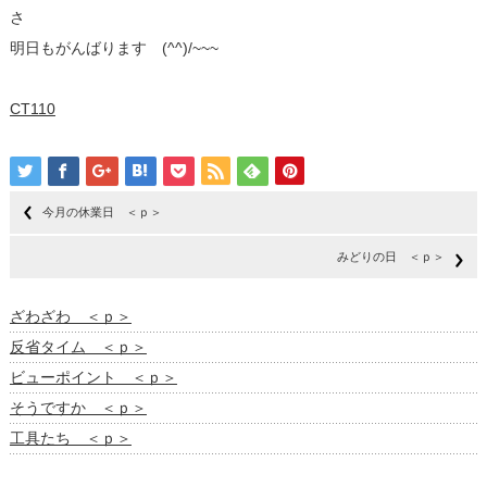
さ
明日もがんばります (^^)/~~~
CT110
今月の休業日 ＜ｐ＞
みどりの日 ＜ｐ＞
ざわざわ ＜ｐ＞
反省タイム ＜ｐ＞
ビューポイント ＜ｐ＞
そうですか ＜ｐ＞
工具たち ＜ｐ＞