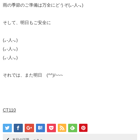
雨の季節のご準備は万全にどうぞ(｡-人-｡)
そして、明日もご安全に
(｡-人-｡)
(｡-人-｡)
(｡-人-｡)
それでは、また明日 (^^)/~~~
CT110
本日の話題 ＜ｐ＞