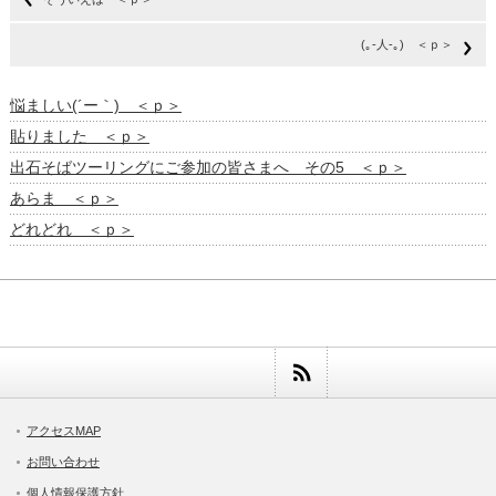
(｡-人-｡) ＜ｐ＞
悩ましい(´ー｀) ＜ｐ＞
貼りました ＜ｐ＞
出石そばツーリングにご参加の皆さまへ その5 ＜ｐ＞
あらま ＜ｐ＞
どれどれ ＜ｐ＞
アクセスMAP
お問い合わせ
個人情報保護方針