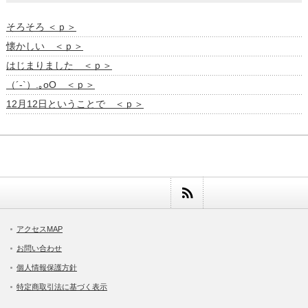
そろそろ ＜ｐ＞
懐かしい ＜ｐ＞
はじまりました ＜ｐ＞
（´-`）.｡oO ＜ｐ＞
12月12日ということで ＜ｐ＞
アクセスMAP
お問い合わせ
個人情報保護方針
特定商取引法に基づく表示