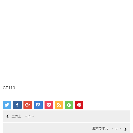
CT110
土の上 ＜ｐ＞
週末ですね ＜ｐ＞