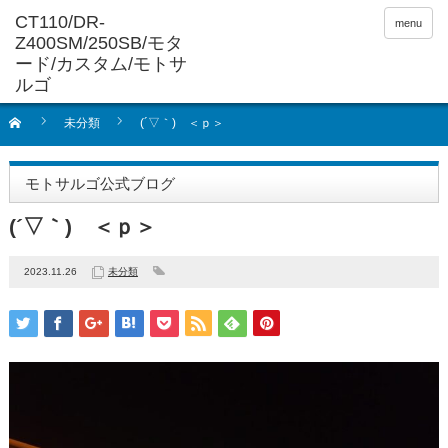
menu
未分類
(´▽｀) ＜ｐ＞
モトサルゴ公式ブログ
(´▽｀) ＜ｐ＞
2023.11.26
未分類