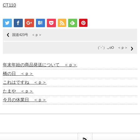
CT110
国道423号 ＜ｐ＞
（´-`）.｡oO ＜ｐ＞
年末年始の商品発送について ＜ｐ＞
橋の日 ＜ｐ＞
これはですね ＜ｐ＞
たまや ＜ｐ＞
今月の休業日 ＜ｐ＞