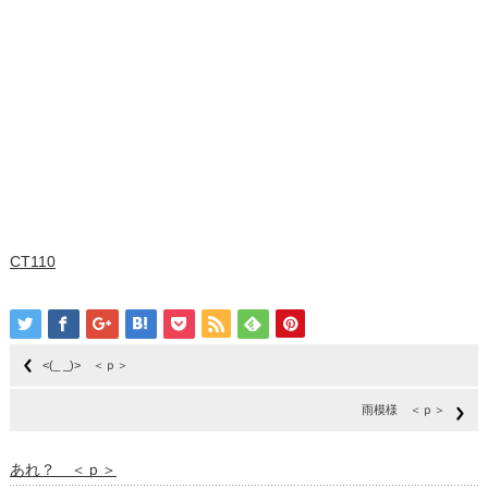
CT110
<(_ _)> ＜ｐ＞
雨模様 ＜ｐ＞
あれ？ ＜ｐ＞