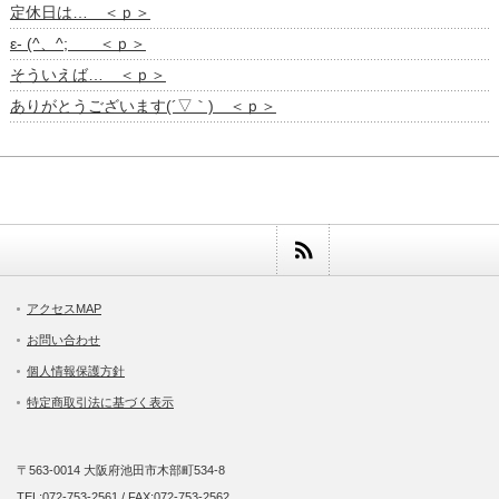
定休日は… ＜ｐ＞
ε- (^、^; ＜ｐ＞
そういえば… ＜ｐ＞
ありがとうございます(´▽｀) ＜ｐ＞
アクセスMAP
お問い合わせ
個人情報保護方針
特定商取引法に基づく表示
〒563-0014 大阪府池田市木部町534-8
TEL:072-753-2561 / FAX:072-753-2562