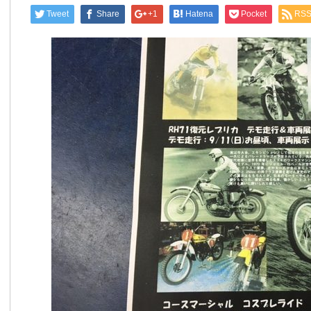
Tweet
Share
+1
Hatena
Pocket
RS