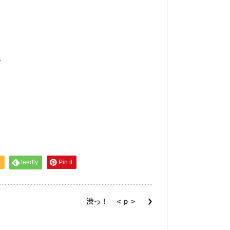
^
S
feedly
Pin it
渋っ！ ＜ｐ＞