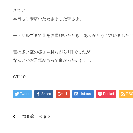
さてと
本日もご来店いただきました皆さま。
モトサルゴまで足をお運びいただき、ありがとうございました^
雲の多い空の様子を見ながら1日でしたが
なんとかお天気がもって良かったε- (^、^;
CT110
Tweet
Share
+1
Hatena
Pocket
RS
つま恋 ＜ｐ＞