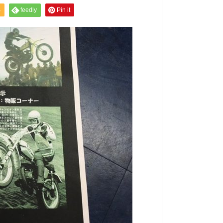
S
feedly
Pin it