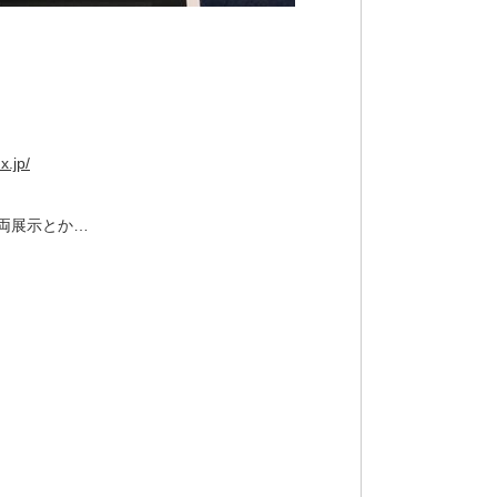
x.jp/
両展示とか…