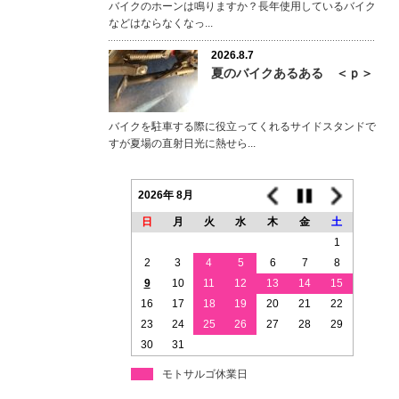
バイクのホーンは鳴りますか？長年使用しているバイク
などはならなくなっ...
2026.8.7
夏のバイクあるある ＜ｐ＞
バイクを駐車する際に役立ってくれるサイドスタンドで
すが夏場の直射日光に熱せら...
2026年 8月
日
月
火
水
木
金
土
1
2
3
4
5
6
7
8
9
10
11
12
13
14
15
16
17
18
19
20
21
22
23
24
25
26
27
28
29
30
31
モトサルゴ休業日