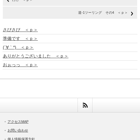
道-1ツーリング その4 ＜ｐ＞
さびさび ＜ｐ＞
準備です ＜ｐ＞
(´∀｀*) ＜ｐ＞
ありがとうございました ＜ｐ＞
おぉっっ ＜ｐ＞
アクセスMAP
お問い合わせ
個人情報保護方針