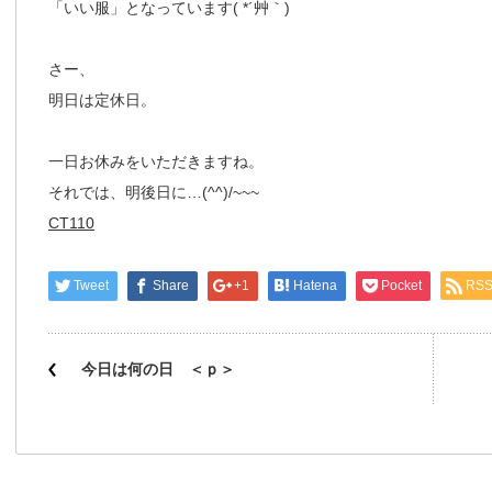
「いい服」となっています( *´艸｀)
さー、
明日は定休日。
一日お休みをいただきますね。
それでは、明後日に…(^^)/~~~
CT110
Tweet
Share
+1
Hatena
Pocket
RS
今日は何の日 ＜ｐ＞