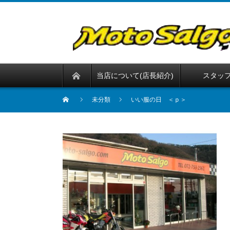
当店について(店長紹介)
スタッ
未分類
いい服の日 ＜ｐ＞