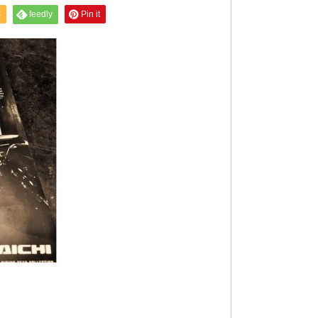
S
feedly
Pin it