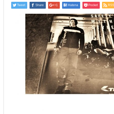
Tweet
Share
+1
Hatena
Pocket
RS