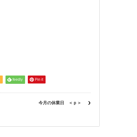
S
feedly
Pin it
今月の休業日 ＜ｐ＞