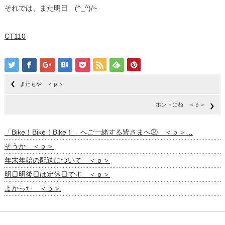
それでは、また明日 (^_^)/~
CT110
またもや ＜ｐ＞
ホントにね ＜ｐ＞
「Bike！Bike！Bike！」へご一緒する皆さまへ② ＜ｐ＞…
そうか ＜ｐ＞
年末年始の配送について ＜ｐ＞
明日明後日は定休日です ＜ｐ＞
よかった ＜ｐ＞