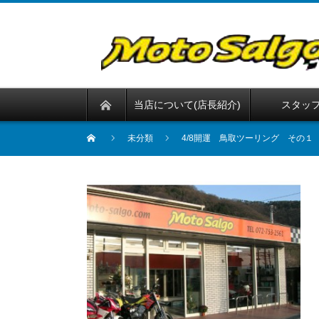
当店について(店長紹介)
スタッ
未分類
4/8開運 鳥取ツーリング その１