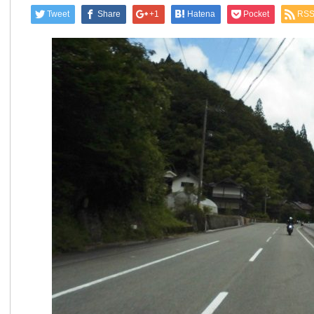
Tweet
Share
+1
Hatena
Pocket
RS