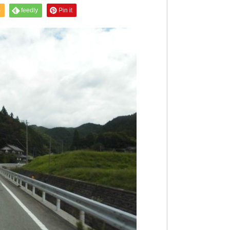
S
feedly
Pin it