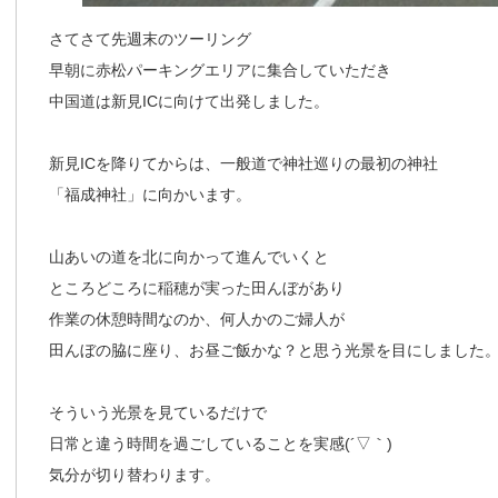
さてさて先週末のツーリング
早朝に赤松パーキングエリアに集合していただき
中国道は新見ICに向けて出発しました。
新見ICを降りてからは、一般道で神社巡りの最初の神社
「福成神社」に向かいます。
山あいの道を北に向かって進んでいくと
ところどころに稲穂が実った田んぼがあり
作業の休憩時間なのか、何人かのご婦人が
田んぼの脇に座り、お昼ご飯かな？と思う光景を目にしました
そういう光景を見ているだけで
日常と違う時間を過ごしていることを実感(´▽｀)
気分が切り替わります。