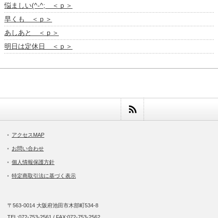
悩ましい(^-^; ＜ｐ＞
早くも ＜ｐ＞
あしあと ＜ｐ＞
明日は定休日 ＜ｐ＞
アクセスMAP
お問い合わせ
個人情報保護方針
特定商取引法に基づく表示
〒563-0014 大阪府池田市木部町534-8
TEL:072-753-2561 / FAX:072-753-2562