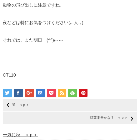
動物の飛び出しに注意ですね。
夜などは特にお気をつけください(｡-人-｡)
それでは、また明日 (^^)/~~~
CT110
道 ＜ｐ＞
紅葉本番かな？ ＜ｐ＞
一気に秋 ＜ｐ＞