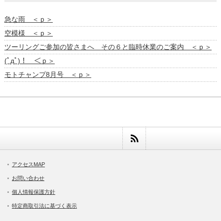
急な雨 ＜ｐ＞
空模様 ＜ｐ＞
ツーリングご参加の皆さまへ その６と臨時休業のご案内 ＜ｐ＞
(ﾟдﾟ)！ ＜ｐ＞
モトチャンプ8月号 ＜ｐ＞
アクセスMAP
お問い合わせ
個人情報保護方針
特定商取引法に基づく表示