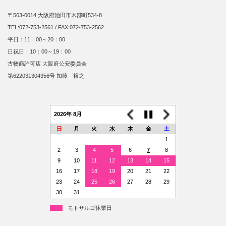
〒563-0014 大阪府池田市木部町534-8
TEL:072-753-2561 / FAX:072-753-2562
平日：11：00～20：00
日祝日：10：00～19：00
古物商許可店 大阪府公安委員会
第622031304356号 加藤 裕之
2026年 8月
日
月
火
水
木
金
土
1
2
3
4
5
6
7
8
9
10
11
12
13
14
15
16
17
18
19
20
21
22
23
24
25
26
27
28
29
30
31
モトサルゴ休業日