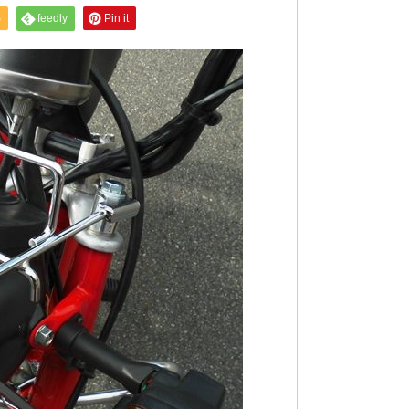
S
feedly
Pin it