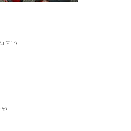
´▽｀*)
と
うぞ↓