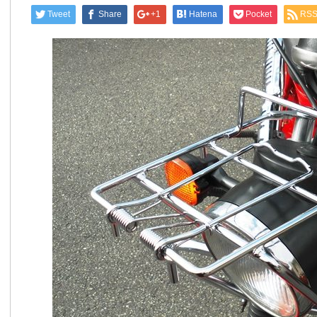
Tweet
Share
+1
Hatena
Pocket
RS