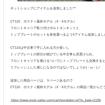
ネットショップにアイテムを追加しました^^
CT110 ポスティ最終モデル（X・6モデル）
フロントキャリア取り付けボルトオンキットと
トッププレートのセットを各色選べるよう5アイテム追加しました(
CT110は中古車で手に入れる方が多いし
トッププレートの部分が錆びている中古車も見受けられ、
フロントキャリアを着けるついでにトッププレートも交換する
リフレッシュした感じになるのではないでしょうか(・ω・)ノ
追加した商品ページは、５ページあるので
CT110 ポスティ最終モデル（X・6モデル）の商品一覧からど
https://www.moto-salgo.com/cart/goodslist.cgi?in_kate=2106