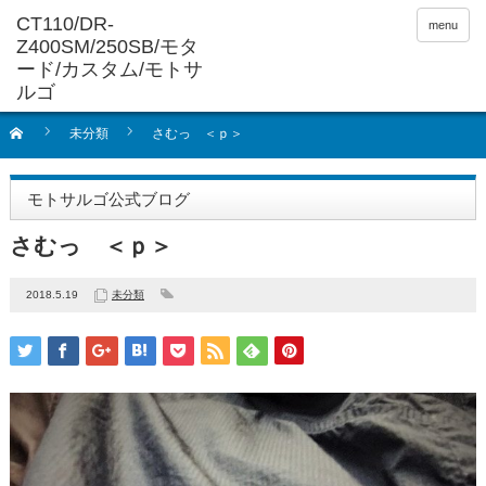
menu
未分類
さむっ ＜ｐ＞
モトサルゴ公式ブログ
さむっ ＜ｐ＞
2018.5.19
未分類