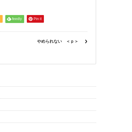
S
feedly
Pin it
やめられない ＜ｐ＞