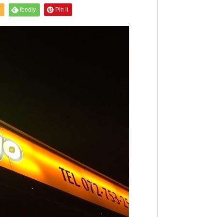
S
feedly
Pin it