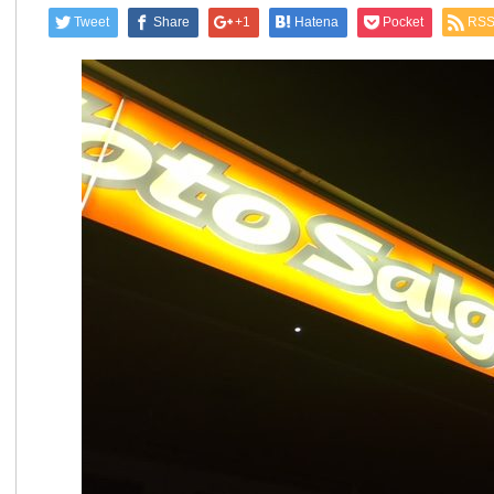
Tweet
Share
+1
Hatena
Pocket
RS