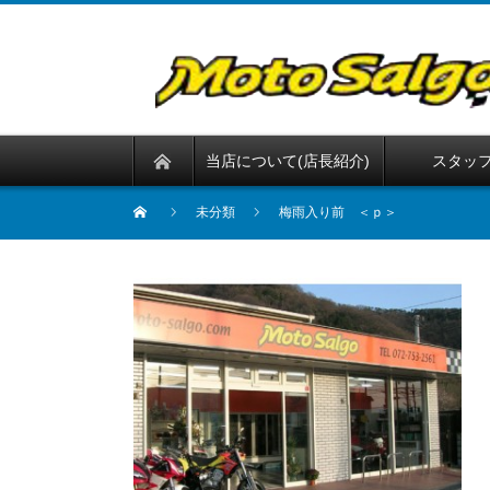
当店について(店長紹介)
スタッ
未分類
梅雨入り前 ＜ｐ＞