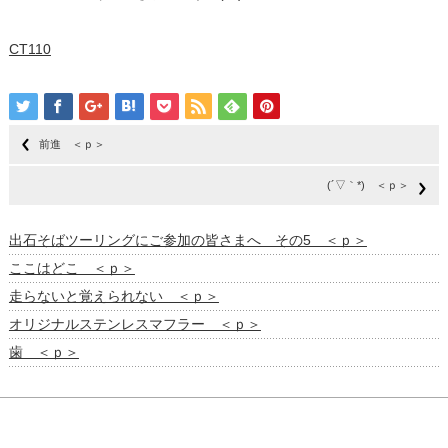
CT110
前進 ＜ｐ＞
(´▽｀*) ＜ｐ＞
出石そばツーリングにご参加の皆さまへ その5 ＜ｐ＞
ここはどこ ＜ｐ＞
走らないと覚えられない ＜ｐ＞
オリジナルステンレスマフラー ＜ｐ＞
歯 ＜ｐ＞