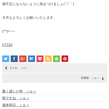
寝不足にならないように気をつけましょ(´▽｀)
今月もよろしくお願いいたします。
(^^)/~~~
CT110
そうか ＜ｐ＞
空模様 ＜ｐ＞
重く感じた時 ＜ｐ＞
雨ですね ＜ｐ＞
連休初日 ＜ｐ＞