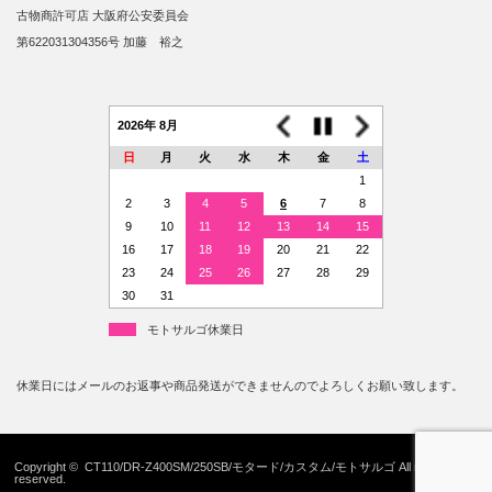
古物商許可店 大阪府公安委員会
第622031304356号 加藤 裕之
2026年 8月
日
月
火
水
木
金
土
1
2
3
4
5
6
7
8
9
10
11
12
13
14
15
16
17
18
19
20
21
22
23
24
25
26
27
28
29
30
31
モトサルゴ休業日
休業日にはメールのお返事や商品発送ができませんのでよろしくお願い致します。
Copyright ©
CT110/DR-Z400SM/250SB/モタード/カスタム/モトサルゴ
All rights
reserved.