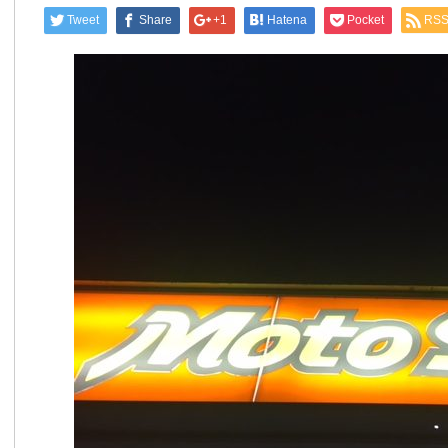
Tweet
Share
+1
Hatena
Pocket
RS