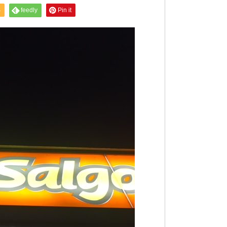
S
feedly
Pin it