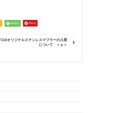
S
feedly
Pin it
T110オリジナルステンレスマフラーの入荷
について ＜ｐ＞