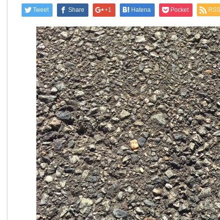
Tweet
Share
+1
Hatena
Pocket
RS