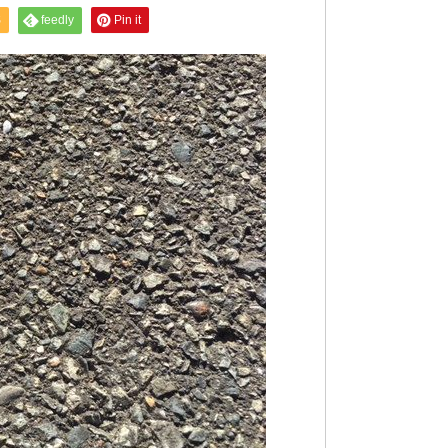
S
feedly
Pin it