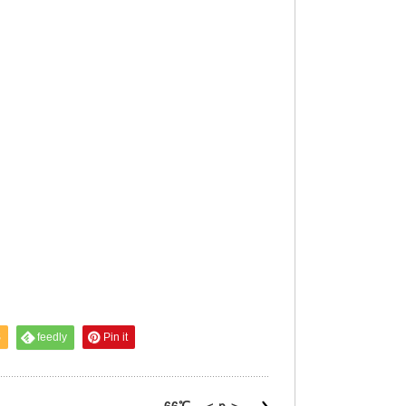
S
feedly
Pin it