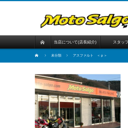
当店について(店長紹介)
スタッ
未分類
アスファルト ＜ｐ＞