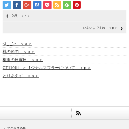
立秋 ＜ｐ＞
いよいよですね ＜ｐ＞
<(_ _)> ＜ｐ＞
桃の節句 ＜ｐ＞
梅雨の日曜日 ＜ｐ＞
CT110用 オリジナルマフラーについて ＜ｐ＞
とりあえず ＜ｐ＞
アクセスMAP