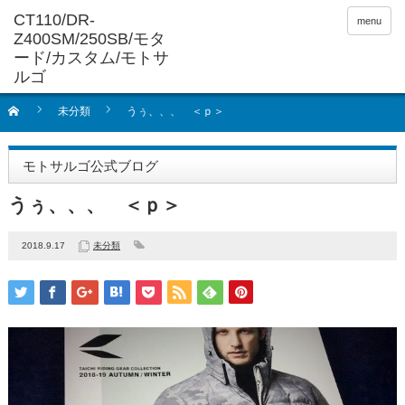
menu
未分類
うぅ、、、 ＜ｐ＞
モトサルゴ公式ブログ
うぅ、、、 ＜ｐ＞
2018.9.17
未分類